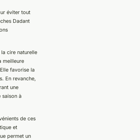
r éviter tout
ruches Dadant
ions
la cire naturelle
a meilleure
Elle favorise la
es. En revanche,
rant une
e saison à
vénients de ces
tique et
ique permet un