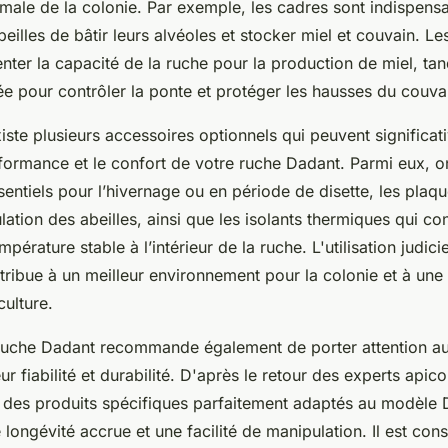
imale de la colonie. Par exemple, les cadres sont indispens
eilles de bâtir leurs alvéoles et stocker miel et couvain. L
ter la capacité de la ruche pour la production de miel, tand
isée pour contrôler la ponte et protéger les hausses du couva
 existe plusieurs accessoires optionnels qui peuvent significa
rformance et le confort de votre ruche Dadant. Parmi eux, 
sentiels pour l’hivernage ou en période de disette, les plaqu
culation des abeilles, ainsi que les isolants thermiques qui co
pérature stable à l’intérieur de la ruche. L'utilisation judic
ribue à un meilleur environnement pour la colonie et à une 
culture.
 ruche Dadant recommande également de porter attention a
ur fiabilité et durabilité. D'après le retour des experts apico
 des produits spécifiques parfaitement adaptés au modèle 
 longévité accrue et une facilité de manipulation. Il est cons