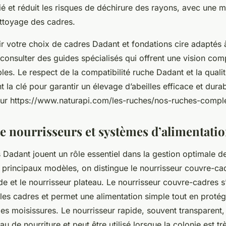
fié et réduit les risques de déchirure des rayons, avec une m
ettoyage des cadres.
r votre choix de cadres Dadant et fondations cire adaptés à
 consulter des guides spécialisés qui offrent une vision com
les. Le respect de la compatibilité ruche Dadant et la quali
t la clé pour garantir un élevage d’abeilles efficace et dur
 sur https://www.naturapi.com/les-ruches/nos-ruches-comple
de nourrisseurs et systèmes d’alimentati
 Dadant jouent un rôle essentiel dans la gestion optimale de
 principaux modèles, on distingue le nourrisseur couvre-cad
de et le nourrisseur plateau. Le nourrisseur couvre-cadres s’
les cadres et permet une alimentation simple tout en protég
des moisissures. Le nourrisseur rapide, souvent transparent, f
au de nourriture et peut être utilisé lorsque la colonie est tr