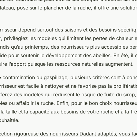
lateau, posé sur le plancher de la ruche, il offre une solutio
rrisseur dépend surtout des saisons et des besoins spécifiq
r, privilégiez les modèles qui limitent les pertes de chaleur e
andis qu’au printemps, des nourrisseurs plus accessibles pe
ide pour soutenir le développement des abeilles. En été, il 
ire l’apport puisque les ressources naturelles augmentent.
e contamination ou gaspillage, plusieurs critères sont à con
risseur est facile à nettoyer et ne favorise pas la proliférat
férez des modèles qui réduisent le risque de fuite du sirop,
bles ou affaiblir la ruche. Enfin, pour le bon choix nourrisseur
la taille et la capacité aux besoins de votre ruche et à la f
ouhaitée.
ection rigoureuse des nourrisseurs Dadant adaptés, vous fac