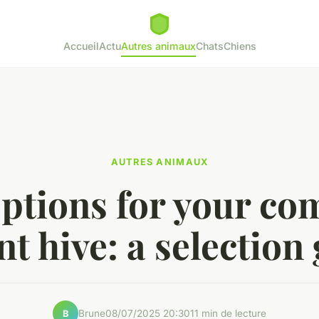
Accueil
Actu
Autres animaux
Chats
Chiens
AUTRES ANIMAUX
ptions for your co
t hive: a selection
Brune
08/07/2025 20:30
11 min de lecture
B