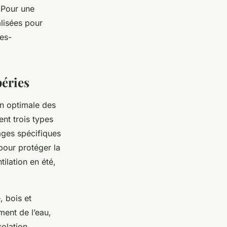
. Pour une
lisées pour
hes-
péries
on optimale des
ent trois types
ages spécifiques
pour protéger la
tilation en été,
, bois et
ement de l’eau,
solation